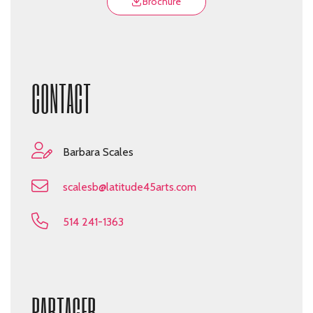
Brochure
CONTACT
Barbara Scales
scalesb@latitude45arts.com
514 241-1363
PARTAGER