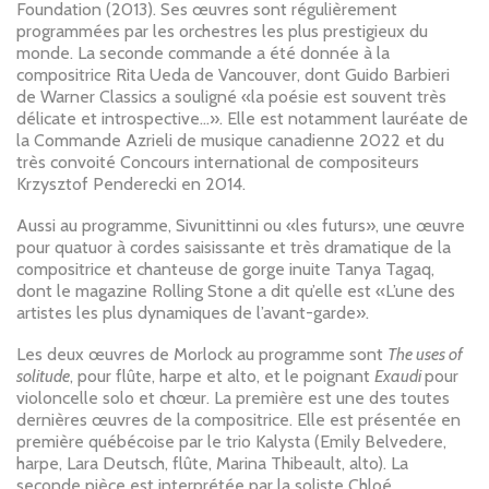
Foundation (2013). Ses œuvres sont régulièrement
programmées par les orchestres les plus prestigieux du
monde. La seconde commande a été donnée à la
compositrice Rita Ueda de Vancouver, dont Guido Barbieri
de Warner Classics a souligné «la poésie est souvent très
délicate et introspective…». Elle est notamment lauréate de
la Commande Azrieli de musique canadienne 2022 et du
très convoité Concours international de compositeurs
Krzysztof Penderecki en 2014.
Aussi au programme, Sivunittinni ou «les futurs», une œuvre
pour quatuor à cordes saisissante et très dramatique de la
compositrice et chanteuse de gorge inuite Tanya Tagaq,
dont le magazine Rolling Stone a dit qu’elle est «L’une des
artistes les plus dynamiques de l’avant-garde».
Les deux œuvres de Morlock au programme sont
The uses of
solitude
, pour flûte, harpe et alto, et le poignant
Exaudi
pour
violoncelle solo et chœur. La première est une des toutes
dernières œuvres de la compositrice. Elle est présentée en
première québécoise par le trio Kalysta (Emily Belvedere,
harpe, Lara Deutsch, flûte, Marina Thibeault, alto). La
seconde pièce est interprétée par la soliste Chloé