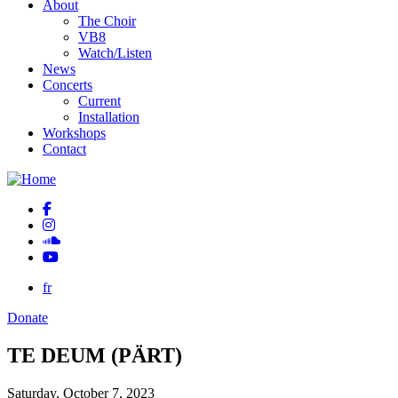
About
The Choir
VB8
Watch/Listen
News
Concerts
Current
Installation
Workshops
Contact
fr
Donate
TE DEUM (PÄRT)
Saturday, October 7, 2023